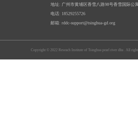
地址: 广州市黄埔区香雪八路98号香雪国际公
参考资料：详见《中国新药杂志》202
电话: 18529255726
邮箱: rddc-support@tsinghua-gd.org
【声明】本文为转载文章，本平台仅
Copyright © 2022 Reseach Institute of Tsinghua pearl river dlta . All right