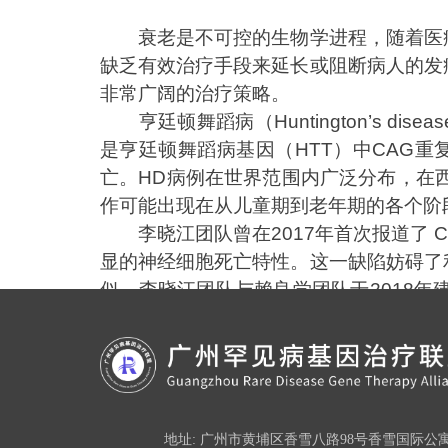
衰老是不可控的生物学进程，随着医
缺乏有效治疗手段来延长或阻断病人的发
非常广阔的治疗策略。
亨廷顿舞蹈病（Huntington’s
是亨廷顿舞蹈病基因（HTT）中CAG
亡。HD病例在世界范围内广泛分布，在西
作可能出现在从儿童期到老年期的各个阶段
李晓江团队曾在2017年首次报道了 
显的神经细胞死亡特性。这一缺陷妨碍了
似，李晓江团队与赖良学团队于2018
个亨廷顿基因敲入猪（HD-KI）模型，
胞死亡以及运动障碍。 本项研究中，闫森
包装，通过对野生型小型猪的脑立体定位
低突变HTT蛋白的累积，同时首次在大
毒的跨血脑屏障特性，将包装好的AAV病
地址: 广州市黄埔区香雪八路98号香雪国际公