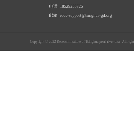
白的聚集，同时对亨廷顿舞蹈病的运动功
电话: 18529255726
供了良好的理论依据。 由于基因突变可
邮箱: rddc-support@tsinghua-gd.org
的新思路。
原文链接：https://www.nature.com/articles/s4155
Copyright © 2022 Reseach Institute of Tsinghua pearl river dlta . All right