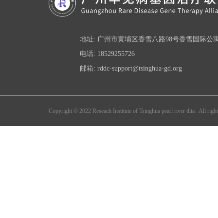
地址: 广州市黄埔区香雪八路98号香雪国际公
图3. 疾病-基
电话: 18529255726
邮箱: rddc-support@tsinghua-gd.org
Copyright © 2022 Reseach Institute of Tsinghua pearl river dlta . All right
【声明】本文为转载文章，本平台仅