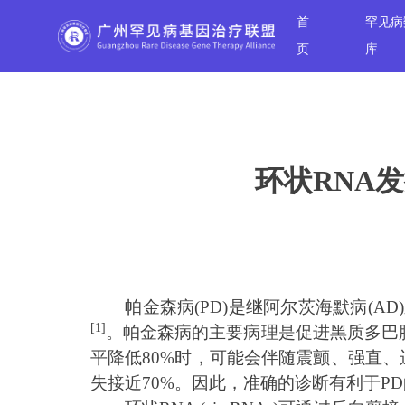
首
罕见病
页
库
环状RNA
帕金森病(PD)是继阿尔茨海默病(A
[1]
。帕金森病的主要病理是促进黑质多巴胺
平降低80%时，可能会伴随震颤、强直、
失接近70%。因此，准确的诊断有利于P