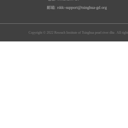
参考文献：
邮箱: rddc-support@tsinghua-gd.org
[1] M.T. Hayes, Parkinson’s disease and parkinso
[2] X. You, I. Vlatkovic, A. Babic, et al., Neural
https://doi.org/10.1038/nn.3975.
原文链接： https://doi.org/10.1038/s12276-022-0
Copyright © 2022 Reseach Institute of Tsinghua pearl river dlta . All right